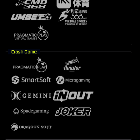
Crash Game