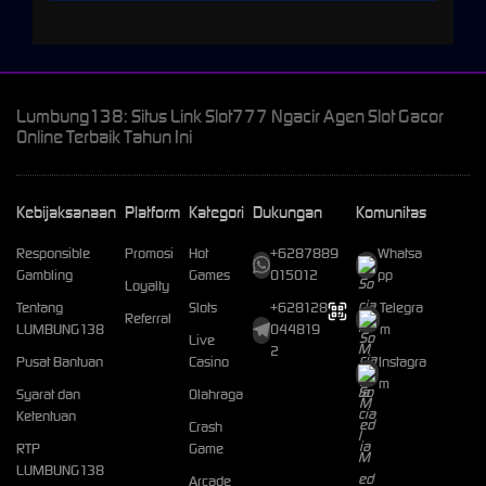
Lumbung138: Situs Link Slot777 Ngacir Agen Slot Gacor
Online Terbaik Tahun Ini
Kebijaksanaan
Platform
Kategori
Dukungan
Komunitas
Responsible
Promosi
Hot
+6287889
Whatsa
Gambling
Games
015012
pp
Loyalty
Tentang
Slots
+628128
Telegra
Referral
LUMBUNG138
044819
m
Live
2
Pusat Bantuan
Casino
Instagra
m
Syarat dan
Olahraga
Ketentuan
Crash
RTP
Game
LUMBUNG138
Arcade