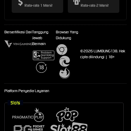
Rata-rata 1 Menit
Rata-rata 2 Menit
Bersertifikasi Dari
Tanggung
Browser Yang
Jawab
Didukung
Bermain
©2026 LUMBUNG138. Hak
cipta dilindungi | 18+
Platform Penyedia Layanan
Slots