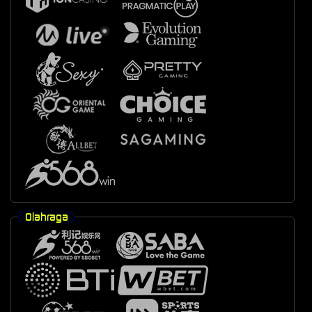
Olahraga