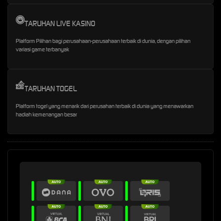
TARUHAN LIVE KASINO
Platform Pilihan bagi perusahaan-perusahaan terbaik di dunia, dengan pilihan
variasi game terbanyak
TARUHAN TOGEL
Platform togel yang menarik dari perusahan terbaik di dunia yang menawarkan
hadiah kemenangan besar