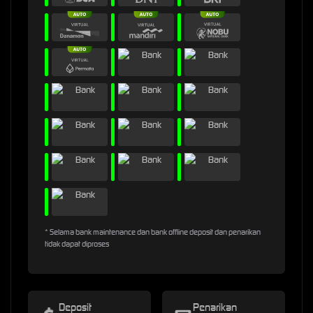
* Selama bank maintenance dan bank offline deposit dan penarikan
tidak dapat diproses
Deposit
Penarikan