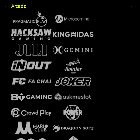
Arcade