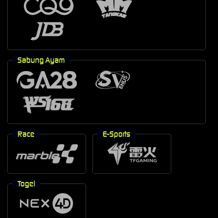
Sabung Ayam
Race
E-Sports
Togel