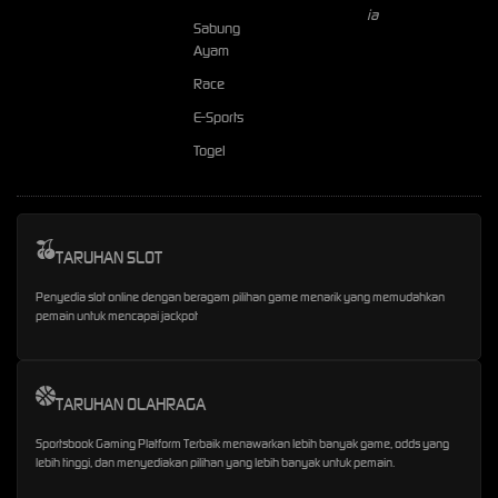
Sabung
Ayam
Race
E-Sports
Togel
TARUHAN SLOT
Penyedia slot online dengan beragam pilihan game menarik yang memudahkan
pemain untuk mencapai jackpot
TARUHAN OLAHRAGA
Sportsbook Gaming Platform Terbaik menawarkan lebih banyak game, odds yang
lebih tinggi, dan menyediakan pilihan yang lebih banyak untuk pemain.