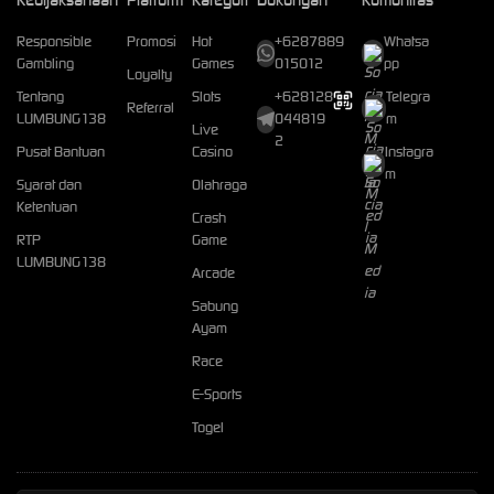
Responsible
Promosi
Hot
+6287889
Whatsa
Gambling
Games
015012
pp
Loyalty
Tentang
Slots
+628128
Telegra
Referral
LUMBUNG138
044819
m
Live
2
Pusat Bantuan
Casino
Instagra
m
Syarat dan
Olahraga
Ketentuan
Crash
RTP
Game
LUMBUNG138
Arcade
Sabung
Ayam
Race
E-Sports
Togel