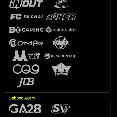
Sabung Ayam