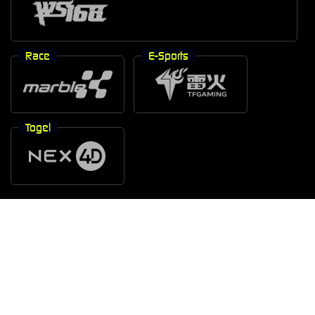
Race
E-Sports
Togel