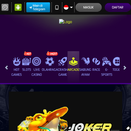
Main di
MASUK
DAFTAR
Telegram
HOT
SLOTS
LIVE
OLAHRAGA
CRASH
ARCADE
SABUNG
RACE
E-
TOGEL
PROM
GAMES
CASINO
GAME
AYAM
SPORTS