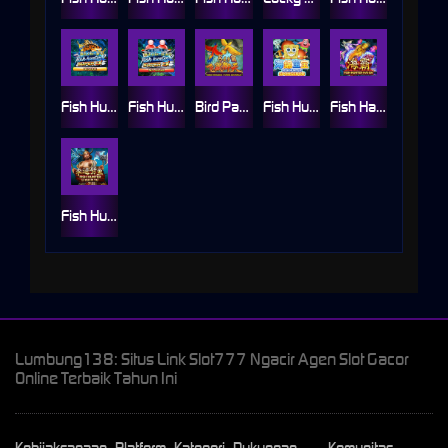
Fish Hunter 2 EX-Newbie
Fish Hunter 2 EX-My Club
Bird Paradise
Fish Hunter Spongebob
Fish Haiba
Fish Hunting: Li Kui Pi Yu
Lumbung138: Situs Link Slot777 Ngacir Agen Slot Gacor
Online Terbaik Tahun Ini
Kebijaksanaan
Platform
Kategori
Dukungan
Komunitas