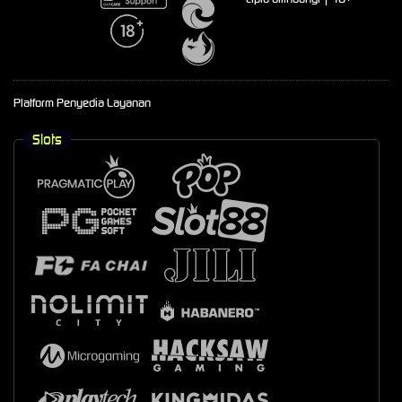
Platform Penyedia Layanan
Slots